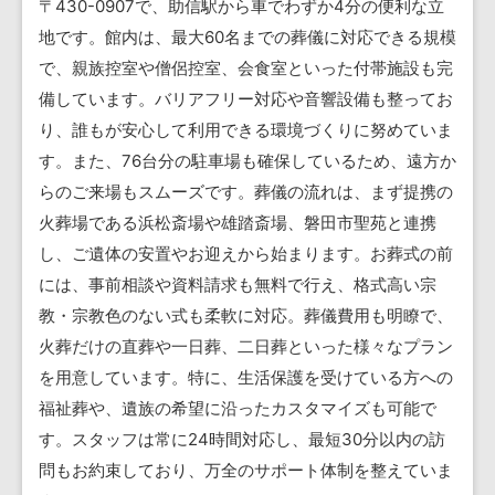
〒430-0907で、助信駅から車でわずか4分の便利な立
地です。館内は、最大60名までの葬儀に対応できる規模
で、親族控室や僧侶控室、会食室といった付帯施設も完
備しています。バリアフリー対応や音響設備も整ってお
り、誰もが安心して利用できる環境づくりに努めていま
す。また、76台分の駐車場も確保しているため、遠方か
らのご来場もスムーズです。葬儀の流れは、まず提携の
火葬場である浜松斎場や雄踏斎場、磐田市聖苑と連携
し、ご遺体の安置やお迎えから始まります。お葬式の前
には、事前相談や資料請求も無料で行え、格式高い宗
教・宗教色のない式も柔軟に対応。葬儀費用も明瞭で、
火葬だけの直葬や一日葬、二日葬といった様々なプラン
を用意しています。特に、生活保護を受けている方への
福祉葬や、遺族の希望に沿ったカスタマイズも可能で
す。スタッフは常に24時間対応し、最短30分以内の訪
問もお約束しており、万全のサポート体制を整えていま